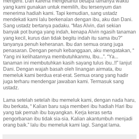
mengerti. Dan karena mengetahui betapa lamanya waktu
yang kami gunakan untuk memilih, ibu tersenyum dan
menerima hadiah kami. Tapi kemudian, sang ustadz
mendekati kami lalu berkenalan dengan ibu, aku dan Dani.
Sang ustadz bertanya padaku. “Mas Alvin, dari sekian
banyak pot bunga yang indah, kenapa Alvin ngasih tanaman
yang kecil, kurus dan tidak begitu indah itu sama ibu?”
tanyanya penuh keheranan. Ibu dan semua orang juga
penasaran. Dengan penuh kebanggaan, aku mengatakan, “
Yang ini kelihatannya membutuhkanmu, Ibu...”. “Ya...
tanaman ini membutuhkan kasih sayang tulus ibu..!!” lanjut
Dani. Dengan wajah basah oleh linangan airmata, ibu
memeluk kami berdua erat-erat. Semua orang yang hadir
juga terharu mendengar jawaban kami. Termasuk sang
ustadz.
Lama setelah setelah ibu memeluk kami, dengan nada haru,
ibu berkata, “ Kalian baru saja memberi ibu hadiah Hari Ibu
yang tak pernah ibu bayangkan. Kerja keras serta
pengorbanan ibu tidak sia-sia. Kalian akantumbuh menjadi
orang baik.” lalu ibu memeluk kami lagi. Sangat lama.