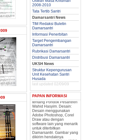
Oswah Masa Khidmah
2008-2010
Tata Tertib Santri
Damarsantri News
TIM Redaksi Buletin
Damarsantri
2009
Informasi Pengiriman
Informasi Penerbitan
Artikel. Apa saja yang bisa
Target Pengembangan
anda kirimkan ke redaksi
Damarsantri
Damarsantri? Artikel: Info
dan Dokumentasi Kegiatan
Rubrikasi Damarsantri
Terbaru di Pondok
Distribusi Damarsantri
Pesantren Wahid Hasyim,
artikel tentang isu-isu yang
UKSH News
aktual, artikel tentang
Struktur Kepengurusan
keilmuan yang
Unit Kesehatan Santri
dikembangkan di Wahid
Husada
Hasyim, dan lain-lain.,
last updated 02/09/09
Karya Sastra: Puisi,
Cerpen dan sebagainya.
Opini: Tulisan opini anda
PAPAN INFORMASI
009
tentang Pondok Pesantren
Wahid Hasyim. Desain:
Desain menggunakan
Adobe Photoshop, Corel
Draw atau dengan
software lain yang menarik
untuk diterbitkan
Damarsantri. Gambar yang
dikirim hendaknya
berekstensi *.JPG / *.JPEG