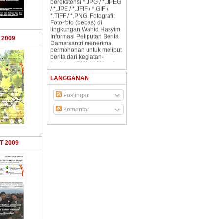
/ *.JPE / *.JFIF / *.GIF /
*.TIFF / *.PNG. Fotografi:
Foto-foto (bebas) di
lingkungan Wahid Hasyim.
Informasi Peliputan Berita
Damarsantri menerima
 2009
permohonan untuk meliput
berita dari kegiatan-
kegiatan di Wahid Hasyim.
Segenap reporter
damarsantri memiliki
LANGGANAN
identitas dan tidak ada
penarikan biaya apapun
dari reportase Damarsantri.
Postingan
Peliputan berita ini bisa
berupa wawancara,
Komentar
penggambilan gambar
(foto) atau penelusuran
berita dari sumber-sumber
terkait.
T 2009