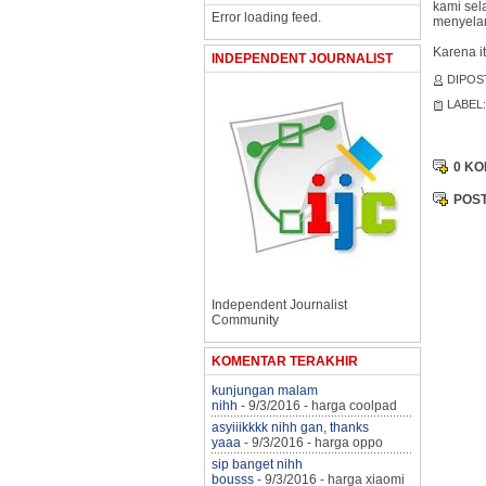
kami se
Error loading feed.
menyelama
Karena i
INDEPENDENT JOURNALIST
DIPOS
LABEL
0 K
POS
Independent Journalist
Community
KOMENTAR TERAKHIR
kunjungan malam
nihh
- 9/3/2016
- harga coolpad
asyiiikkkk nihh gan, thanks
yaaa
- 9/3/2016
- harga oppo
sip banget nihh
bousss
- 9/3/2016
- harga xiaomi