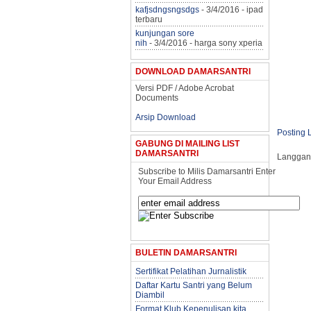
kafjsdngsngsdgs
- 3/4/2016
- ipad
terbaru
kunjungan sore
nih
- 3/4/2016
- harga sony xperia
DOWNLOAD DAMARSANTRI
Versi PDF / Adobe Acrobat
Documents
Arsip Download
Posting 
GABUNG DI MAILING LIST
DAMARSANTRI
Langgan
Subscribe to Milis Damarsantri Enter
Your Email Address
BULETIN DAMARSANTRI
Sertifikat Pelatihan Jurnalistik
Daftar Kartu Santri yang Belum
Diambil
Format Klub Kepenulisan kita