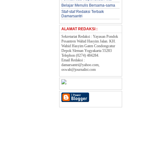
Belajar Menulis Bersama-sama
Staf-staf Redaksi Terbaik
Damarsantri
ALAMAT REDAKSI :
Sekretariat Redaksi :
Yayasan Pondok
Pesantren Wahid Hasyim Jalan. KH.
Wahid Hasyim Gaten Condongcatur
Depok Sleman Yogyakarta 55283
Telephon (0274) 484284.
Email Redaksi :
damarsantri@yahoo.com,
oswah@journalist.com