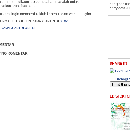
lalu memunculkaqn ide pemecahan masalah untuk
Yang berulan
tkan kreatifitas santri.
entry data (u
tu kami ingin membentuk klub kepenulsisan wahid hasyim.
TING OLEH BULETIN DAMARSANTRI
DI
03.02
:
DAMARSANTRI ONLINE
OMENTAR:
TING KOMENTAR
SHARE IT!
Berbagi 
EDISI OKTO