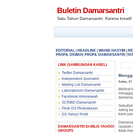
Buletin Damarsantri
Satu Tahun Damarsantri. Karena kreatif 
EDITORIAL
|
HEADLINE
|
WAHID HASYIM
|
RE
PROFIL
OSWAH
|
PROFIL DAMARSANTRI
|
TAT
LINK (SAMBUNGAN KABEL)
Twitter Damarsantri
Mengga
Independent Journalist
Sabtu, 27
Mailing List Damarsantri
Melihat 
Laboratorium Damarsantri
menggaga
Facebook Himnaswah
damarsan
SCRIBD Damarsantri
Sebutlah
Flickr DS Photostream
saling b
kami yan
DS Yahoo! Profil
Damarsan
DAMARSANTRI DI MILIS YAHOO!
rasakan 
GROUPS
tidak mu