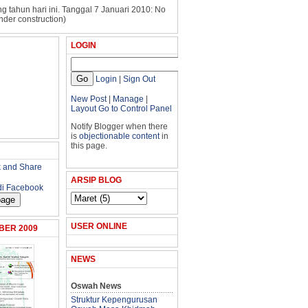
g tahun hari ini. Tanggal 7 Januari 2010: No
nder construction)
LOGIN
Login
|
Sign Out
New Post
|
Manage
|
Layout
Go to Control Panel
Notify Blogger when there
is
objectionable content
in
this page.
ARSIP BLOG
di Facebook
USER ONLINE
BER 2009
NEWS
Oswah News
Struktur Kepengurusan