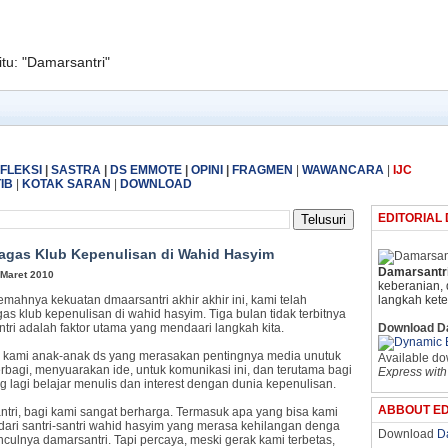
itu: "Damarsantri"
FLEKSI
|
SASTRA
|
DS EMMOTE
|
OPINI
|
FRAGMEN
|
WAWANCARA
|
IJC
IB
|
KOTAK SARAN
|
DOWNLOAD
EDITORIAL
gas Klub Kepenulisan di Wahid Hasyim
Damarsantri
 Maret 2010
keberanian, 
lemahnya kekuatan dmaarsantri akhir akhir ini, kami telah
langkah ket
s klub kepenulisan di wahid hasyim. Tiga bulan tidak terbitnya
tri adalah faktor utama yang mendaari langkah kita.
Download D
 kami anak-anak ds yang merasakan pentingnya media unutuk
Available d
erbagi, menyuarakan ide, untuk komunikasi ini, dan terutama bagi
Express with
g lagi belajar menulis dan interest dengan dunia kepenulisan.
ABBOUT ED
tri, bagi kami sangat berharga. Termasuk apa yang bisa kami
dari santri-santri wahid hasyim yang merasa kehilangan denga
Download
D
nculnya damarsantri. Tapi percaya, meski gerak kami terbetas,