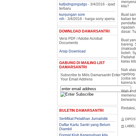
menyenan
kafjsdngsngsdgs
- 3/4/2016
- ipad
kita?
terbaru
kunjungan sore
Buat sant
nih
- 3/4/2016
- harga sony xperia
kalian te
pendafta
ngadain p
DOWNLOAD DAMARSANTRI
dasar. T
Versi PDF / Adobe Acrobat
Buat yan
Documents
bareng. 
(maksudn
Arsip Download
boleh. Sy
Padahal 
kalau ki
GABUNG DI MAILING LIST
DAMARSANTRI
Nah alas
ngeblog 
Subscribe to Milis Damarsantri Enter
(coba ses
Your Email Address
karena k
Wah endi
memenuhi
berwarna
Redaksi, 
BULETIN DAMARSANTRI
Sertifikat Pelatihan Jurnalistik
DIPOS
Daftar Kartu Santri yang Belum
LABEL
Diambil
Format Klub Kepenulisan kita