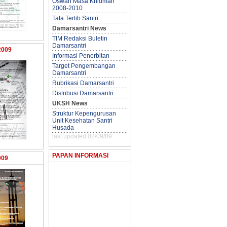
Oswah Masa Khidmah
2008-2010
Tata Tertib Santri
Damarsantri News
TIM Redaksi Buletin
Damarsantri
2009
Informasi Penerbitan
Target Pengembangan
Damarsantri
Rubrikasi Damarsantri
Distribusi Damarsantri
UKSH News
Struktur Kepengurusan
Unit Kesehatan Santri
Husada
last updated 02/09/09
PAPAN INFORMASI
009