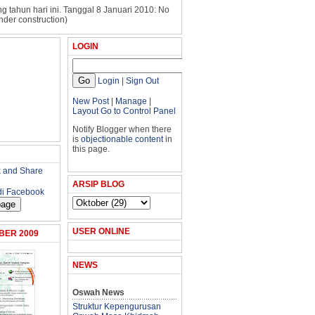
g tahun hari ini. Tanggal 8 Januari 2010: No
nder construction)
LOGIN
Login
|
Sign Out
New Post
|
Manage
|
Layout
Go to Control Panel
Notify Blogger when there
is
objectionable content
in
this page.
ARSIP BLOG
di Facebook
USER ONLINE
BER 2009
NEWS
Oswah News
Struktur Kepengurusan