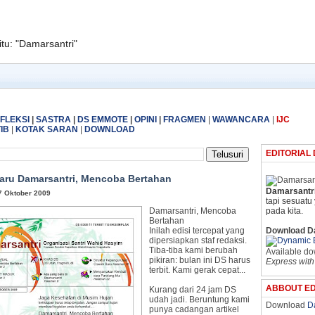
itu: "Damarsantri"
FLEKSI
|
SASTRA
|
DS EMMOTE
|
OPINI
|
FRAGMEN
|
WAWANCARA
|
IJC
IB
|
KOTAK SARAN
|
DOWNLOAD
EDITORIAL
Baru Damarsantri, Mencoba Bertahan
Damarsantri
7 Oktober 2009
tapi sesuatu
Damarsantri, Mencoba
pada kita.
Bertahan
Inilah edisi tercepat yang
Download D
dipersiapkan staf redaksi.
Tiba-tiba kami berubah
Available d
pikiran: bulan ini DS harus
Express with
terbit. Kami gerak cepat...
ABBOUT ED
Kurang dari 24 jam DS
udah jadi. Beruntung kami
Download
D
punya cadangan artikel