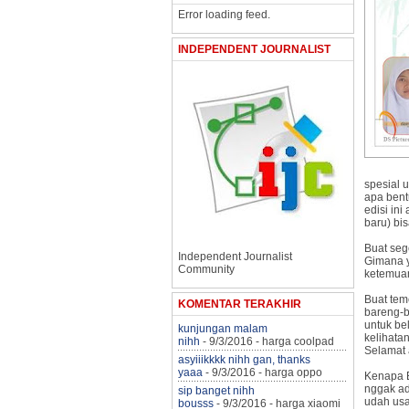
Error loading feed.
INDEPENDENT JOURNALIST
spesial 
apa bent
edisi ini
baru) bi
Buat seg
Independent Journalist
Gimana y
Community
ketemua
Buat tem
KOMENTAR TERAKHIR
bareng-
untuk bel
kunjungan malam
kelihata
nihh
- 9/3/2016
- harga coolpad
Selamat 
asyiiikkkk nihh gan, thanks
yaaa
- 9/3/2016
- harga oppo
Kenapa E
nggak ad
sip banget nihh
udah usa
bousss
- 9/3/2016
- harga xiaomi