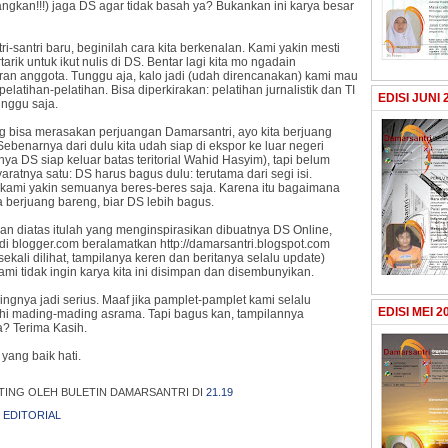
gkan!!!) jaga DS agar tidak basah ya? Bukankan ini karya besar
ri-santri baru, beginilah cara kita berkenalan. Kami yakin mesti
rtarik untuk ikut nulis di DS. Bentar lagi kita mo ngadain
ran anggota. Tunggu aja, kalo jadi (udah direncanakan) kami mau
elatihan-pelatihan. Bisa diperkirakan: pelatihan jurnalistik dan TI
EDISI JUNI 
unggu saja.
g bisa merasakan perjuangan Damarsantri, ayo kita berjuang
Sebenarnya dari dulu kita udah siap di ekspor ke luar negeri
ya DS siap keluar batas teritorial Wahid Hasyim), tapi belum
aratnya satu: DS harus bagus dulu: terutama dari segi isi.
kami yakin semuanya beres-beres saja. Karena itu bagaimana
ta berjuang bareng, biar DS lebih bagus.
an diatas itulah yang menginspirasikan dibuatnya DS Online,
di blogger.com beralamatkan http://damarsantri.blogspot.com
ekali dilihat, tampilanya keren dan beritanya selalu update)
ami tidak ingin karya kita ini disimpan dan disembunyikan.
ngnya jadi serius. Maaf jika pamplet-pamplet kami selalu
EDISI MEI 2
 mading-mading asrama. Tapi bagus kan, tampilannya
? Terima Kasih.
yang baik hati.
TING OLEH BULETIN DAMARSANTRI
DI
21.19
:
EDITORIAL