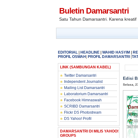
Buletin Damarsantri
Satu Tahun Damarsantri. Karena kreatif 
EDITORIAL
|
HEADLINE
|
WAHID HASYIM
|
RE
PROFIL
OSWAH
|
PROFIL DAMARSANTRI
|
TAT
LINK (SAMBUNGAN KABEL)
Twitter Damarsantri
Edisi 
Independent Journalist
Selasa, 2
Mailing List Damarsantri
Laboratorium Damarsantri
Facebook Himnaswah
SCRIBD Damarsantri
Flickr DS Photostream
DS Yahoo! Profil
DAMARSANTRI DI MILIS YAHOO!
GROUPS