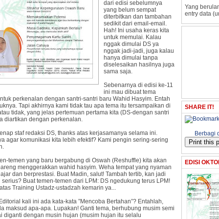
dari edisi sebelumnya
Yang berulan
yang belum sempat
entry data (u
diterbitkan dan tambahan
sedikit dari email-email.
Hah! Ini usaha keras kita
untuk memulai. Kalau
nggak dimulai DS ya
nggak jadi-jadi, juga kalau
hanya dimulai tanpa
diselesaikan hasilnya juga
sama saja.
Sebenarnya di edisi ke-11
ini mau dibuat tema
untuk perkenalan dengan santri-santri baru Wahid Hasyim. Entah
uknya. Tapi akhirnya kami tidak tau apa tema itu tersampaikan di
SHARE IT!
 atau tidak, yang jelas pertemuan pertama kita (DS-dengan santri
sa diartikan dengan perkenalan.
enap staf redaksi DS, thanks atas kerjasamanya selama ini.
Berbagi 
a agar komunikasi kita lebih efektif? Kami pengin sering-sering
n.
en-temen yang baru bergabung di Oswah (Reshuffle) kita akan
EDISI OKTO
bareng menggerakkan wahid hasyim. Weha tempat yang nyaman
ajar dan berprestasi. Buat Madin, salut! Tambah tertib, kan jadi
n serius? Buat temen-temen dari LPM: DS ngedukung terus LPM!
atas Training Ustadz-ustadzah kemarin ya...
ditorial kali ini ada kata-kata ”Mencoba Bertahan”? Entahlah,
a maksud apa-apa. Lupakan! Ganti tema, berhubung musim semi
i diganti dengan musin hujan (musim hujan itu selalu