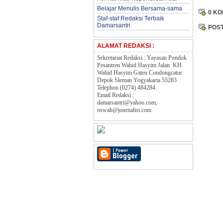
Belajar Menulis Bersama-sama
0 K
Staf-staf Redaksi Terbaik
Damarsantri
POS
ALAMAT REDAKSI :
Sekretariat Redaksi :
Yayasan Pondok
Pesantren Wahid Hasyim Jalan. KH.
Wahid Hasyim Gaten Condongcatur
Depok Sleman Yogyakarta 55283
Telephon (0274) 484284.
Email Redaksi :
damarsantri@yahoo.com,
oswah@journalist.com